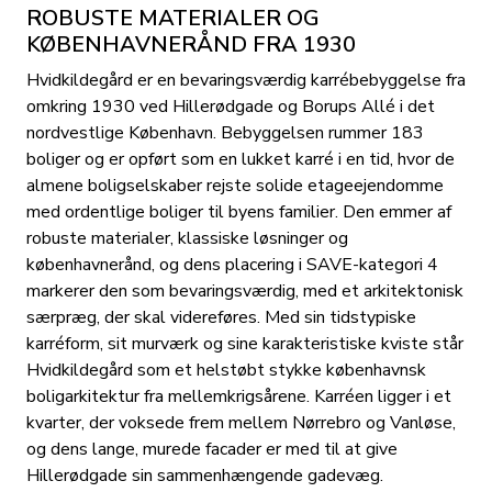
ROBUSTE MATERIALER OG
KØBENHAVNERÅND FRA 1930
Hvidkildegård er en bevaringsværdig karrébebyggelse fra
omkring 1930 ved Hillerødgade og Borups Allé i det
nordvestlige København. Bebyggelsen rummer 183
boliger og er opført som en lukket karré i en tid, hvor de
almene boligselskaber rejste solide etageejendomme
med ordentlige boliger til byens familier. Den emmer af
robuste materialer, klassiske løsninger og
københavnerånd, og dens placering i SAVE-kategori 4
markerer den som bevaringsværdig, med et arkitektonisk
særpræg, der skal videreføres. Med sin tidstypiske
karréform, sit murværk og sine karakteristiske kviste står
Hvidkildegård som et helstøbt stykke københavnsk
boligarkitektur fra mellemkrigsårene. Karréen ligger i et
kvarter, der voksede frem mellem Nørrebro og Vanløse,
og dens lange, murede facader er med til at give
Hillerødgade sin sammenhængende gadevæg.