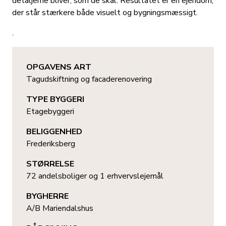
detaljerne bliver, som de skal. Resultatet er en ejendom,
der står stærkere både visuelt og bygningsmæssigt.
.
OPGAVENS ART
Tagudskiftning og facaderenovering
TYPE BYGGERI
Etagebyggeri
BELIGGENHED
Frederiksberg
STØRRELSE
72 andelsboliger og 1 erhvervslejemål
BYGHERRE
A/B Mariendalshus