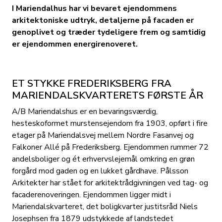
I Mariendalhus har vi bevaret ejendommens
arkitektoniske udtryk, detaljerne på facaden er
genoplivet og træder tydeligere frem og samtidig
er ejendommen energirenoveret.
ET STYKKE FREDERIKSBERG FRA
MARIENDALSKVARTERETS FØRSTE ÅR
A/B Mariendalshus er en bevaringsværdig,
hesteskoformet murstensejendom fra 1903, opført i fire
etager på Mariendalsvej mellem Nordre Fasanvej og
Falkoner Allé på Frederiksberg. Ejendommen rummer 72
andelsboliger og ét erhvervslejemål omkring en grøn
forgård mod gaden og en lukket gårdhave. Pålsson
Arkitekter har stået for arkitektrådgivningen ved tag- og
facaderenoveringen. Ejendommen ligger midt i
Mariendalskvarteret, det boligkvarter justitsråd Niels
Josephsen fra 1879 udstykkede af landstedet