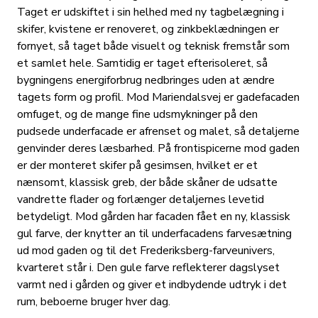
Taget er udskiftet i sin helhed med ny tagbelægning i
skifer, kvistene er renoveret, og zinkbeklædningen er
fornyet, så taget både visuelt og teknisk fremstår som
et samlet hele. Samtidig er taget efterisoleret, så
bygningens energiforbrug nedbringes uden at ændre
tagets form og profil. Mod Mariendalsvej er gadefacaden
omfuget, og de mange fine udsmykninger på den
pudsede underfacade er afrenset og malet, så detaljerne
genvinder deres læsbarhed. På frontispicerne mod gaden
er der monteret skifer på gesimsen, hvilket er et
nænsomt, klassisk greb, der både skåner de udsatte
vandrette flader og forlænger detaljernes levetid
betydeligt. Mod gården har facaden fået en ny, klassisk
gul farve, der knytter an til underfacadens farvesætning
ud mod gaden og til det Frederiksberg-farveunivers,
kvarteret står i. Den gule farve reflekterer dagslyset
varmt ned i gården og giver et indbydende udtryk i det
rum, beboerne bruger hver dag.