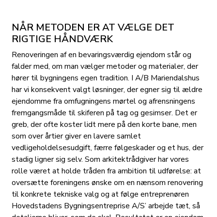
NÅR METODEN ER AT VÆLGE DET
RIGTIGE HÅNDVÆRK
Renoveringen af en bevaringsværdig ejendom står og
falder med, om man vælger metoder og materialer, der
hører til bygningens egen tradition. I A/B Mariendalshus
har vi konsekvent valgt løsninger, der egner sig til ældre
ejendomme fra omfugningens mørtel og afrensningens
fremgangsmåde til skiferen på tag og gesimser. Det er
greb, der ofte koster lidt mere på den korte bane, men
som over årtier giver en lavere samlet
vedligeholdelsesudgift, færre følgeskader og et hus, der
stadig ligner sig selv. Som arkitektrådgiver har vores
rolle været at holde tråden fra ambition til udførelse: at
oversætte foreningens ønske om en nænsom renovering
til konkrete tekniske valg og at følge entreprenøren
Hovedstadens Bygningsentreprise A/S’ arbejde tæt, så