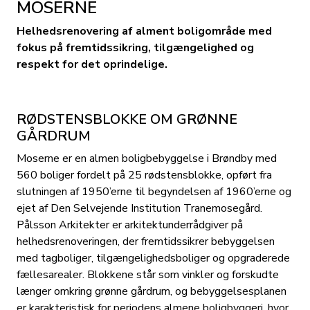
MOSERNE
Helhedsrenovering af alment boligområde med
fokus på fremtidssikring, tilgængelighed og
respekt for det oprindelige.
RØDSTENSBLOKKE OM GRØNNE
GÅRDRUM
Moserne er en almen boligbebyggelse i Brøndby med
560 boliger fordelt på 25 rødstensblokke, opført fra
slutningen af 1950’erne til begyndelsen af 1960’erne og
ejet af Den Selvejende Institution Tranemosegård.
Pålsson Arkitekter er arkitektunderrådgiver på
helhedsrenoveringen, der fremtidssikrer bebyggelsen
med tagboliger, tilgængelighedsboliger og opgraderede
fællesarealer. Blokkene står som vinkler og forskudte
længer omkring grønne gårdrum, og bebyggelsesplanen
er karakteristisk for periodens almene boligbyggeri, hvor