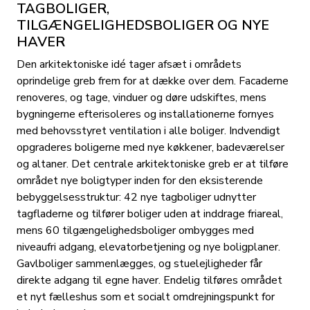
TAGBOLIGER,
TILGÆNGELIGHEDSBOLIGER OG NYE
HAVER
Den arkitektoniske idé tager afsæt i områdets
oprindelige greb frem for at dække over dem. Facaderne
renoveres, og tage, vinduer og døre udskiftes, mens
bygningerne efterisoleres og installationerne fornyes
med behovsstyret ventilation i alle boliger. Indvendigt
opgraderes boligerne med nye køkkener, badeværelser
og altaner. Det centrale arkitektoniske greb er at tilføre
området nye boligtyper inden for den eksisterende
bebyggelsesstruktur: 42 nye tagboliger udnytter
tagfladerne og tilfører boliger uden at inddrage friareal,
mens 60 tilgængelighedsboliger ombygges med
niveaufri adgang, elevatorbetjening og nye boligplaner.
Gavlboliger sammenlægges, og stuelejligheder får
direkte adgang til egne haver. Endelig tilføres området
et nyt fælleshus som et socialt omdrejningspunkt for