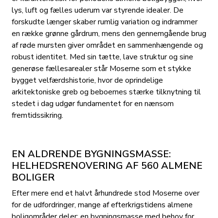
lys, luft og fælles uderum var styrende idealer. De
forskudte længer skaber rumlig variation og indrammer
en række grønne gårdrum, mens den gennemgående brug
af røde mursten giver området en sammenhængende og
robust identitet. Med sin tætte, lave struktur og sine
generøse fællesarealer står Moserne som et stykke
bygget velfærdshistorie, hvor de oprindelige
arkitektoniske greb og beboernes stærke tilknytning til
stedet i dag udgør fundamentet for en nænsom
fremtidssikring.
EN ALDRENDE BYGNINGSMASSE:
HELHEDSRENOVERING AF 560 ALMENE
BOLIGER
Efter mere end et halvt århundrede stod Moserne over
for de udfordringer, mange af efterkrigstidens almene
boligområder deler: en bygningsmasse med behov for