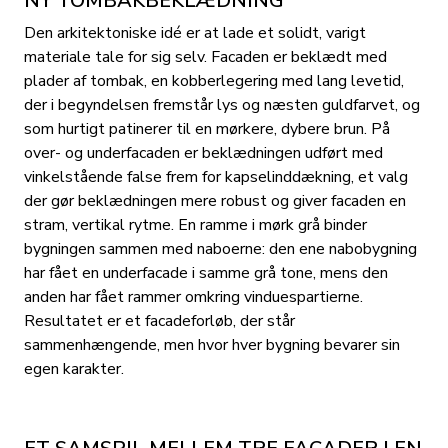
NY TOMBAKBEKLÆDNING
Den arkitektoniske idé er at lade et solidt, varigt
materiale tale for sig selv. Facaden er beklædt med
plader af tombak, en kobberlegering med lang levetid,
der i begyndelsen fremstår lys og næsten guldfarvet, og
som hurtigt patinerer til en mørkere, dybere brun. På
over- og underfacaden er beklædningen udført med
vinkelstående false frem for kapselinddækning, et valg
der gør beklædningen mere robust og giver facaden en
stram, vertikal rytme. En ramme i mørk grå binder
bygningen sammen med naboerne: den ene nabobygning
har fået en underfacade i samme grå tone, mens den
anden har fået rammer omkring vinduespartierne.
Resultatet er et facadeforløb, der står
sammenhængende, men hvor hver bygning bevarer sin
egen karakter.