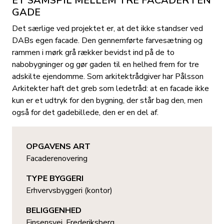
ET SAMSPIL MELLEM TRE FACADER I EN
GADE
Det særlige ved projektet er, at det ikke standser ved
DABs egen facade. Den gennemførte farvesætning og
rammen i mørk grå rækker bevidst ind på de to
nabobygninger og gør gaden til en helhed frem for tre
adskilte ejendomme. Som arkitektrådgiver har Pålsson
Arkitekter haft det greb som ledetråd: at en facade ikke
kun er et udtryk for den bygning, der står bag den, men
også for det gadebillede, den er en del af.
OPGAVENS ART
Facaderenovering
TYPE BYGGERI
Erhvervsbyggeri (kontor)
BELIGGENHED
Finsensvej, Frederiksberg