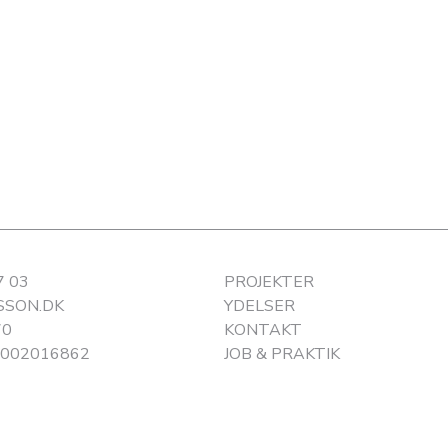
7 03
PROJEKTER
SSON.DK
YDELSER
70
KONTAKT
0002016862
JOB & PRAKTIK