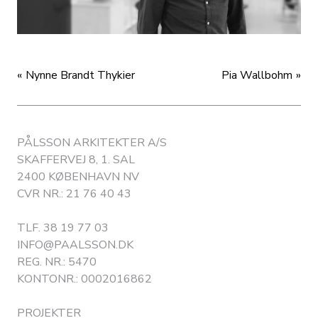
Nynne Brandt Thykier
Pia Wallbohm
PÅLSSON ARKITEKTER A/S
SKAFFERVEJ 8, 1. SAL
2400 KØBENHAVN NV
CVR NR.: 21 76 40 43
TLF.
38 19 77 03
INFO@PAALSSON.DK
REG. NR.: 5470
KONTONR.: 0002016862
PROJEKTER