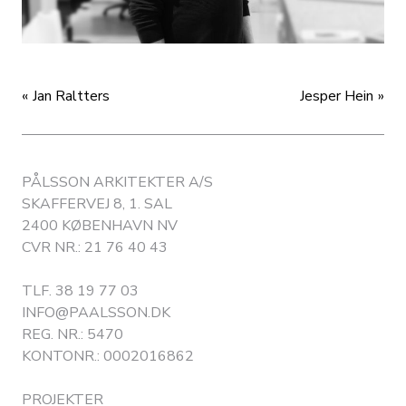
Jan Raltters
Jesper Hein
PÅLSSON ARKITEKTER A/S
SKAFFERVEJ 8, 1. SAL
2400 KØBENHAVN NV
CVR NR.: 21 76 40 43
TLF.
38 19 77 03
INFO@PAALSSON.DK
REG. NR.: 5470
KONTONR.: 0002016862
PROJEKTER